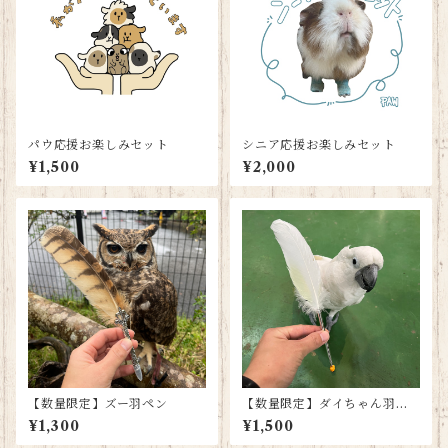
パウ応援お楽しみセット
シニア応援お楽しみセット
¥1,500
¥2,000
【数量限定】ズー羽ペン
【数量限定】ダイちゃん羽ボ
ールペン
¥1,300
¥1,500