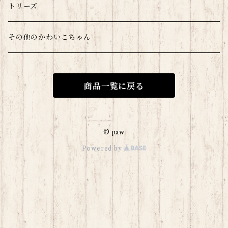
モルウサチラのみ
トリーズ
爬虫類
その他のかわいこちゃん
商品一覧に戻る
© paw
Powered by