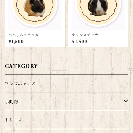
ぺんしるステッカー
ナッツステッカー
¥1,500
¥1,500
CATEGORY
ワンズニャンズ
小動物
モルウサチラのみ
トリーズ