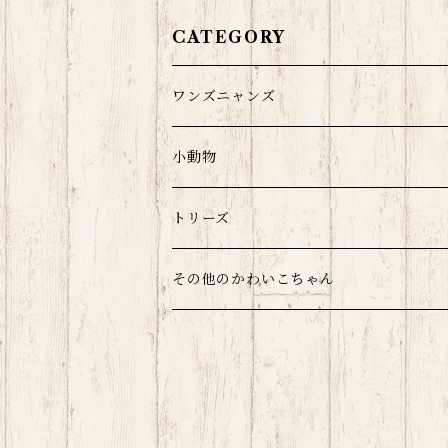
CATEGORY
ワンズニャンズ
小動物
モルウサチラのみ
トリーズ
爬虫類
その他のかわいこちゃん