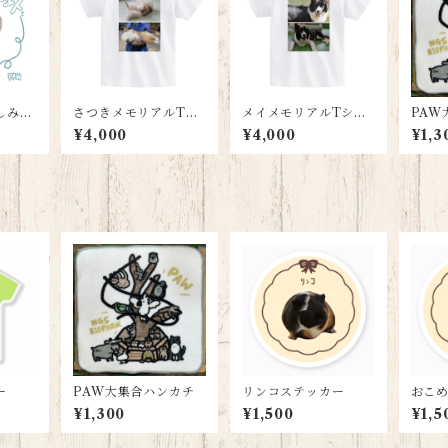
しみセ
さつきメモリアルTシ
メイメモリアルTシャ
PAW
ャツ
ツ
¥4,000
¥4,000
¥1,3
ー
PAW大集合ハンカチ
リンコステッカー
おこ
¥1,300
¥1,500
¥1,5