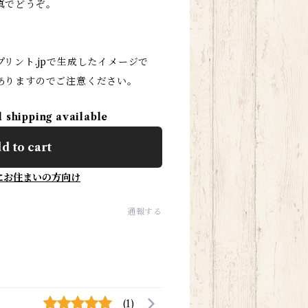
真でどうぞ。
リント.jpで生成したイメージで
ありますのでご注意ください。
l shipping available
d to cart
にお住まいの方向け
通報する
(1)