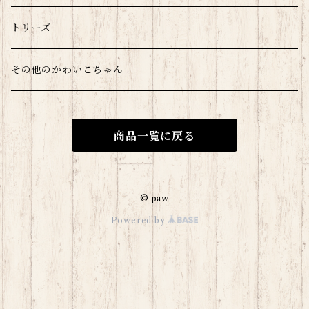
モルウサチラのみ
トリーズ
爬虫類
その他のかわいこちゃん
商品一覧に戻る
© paw
Powered by